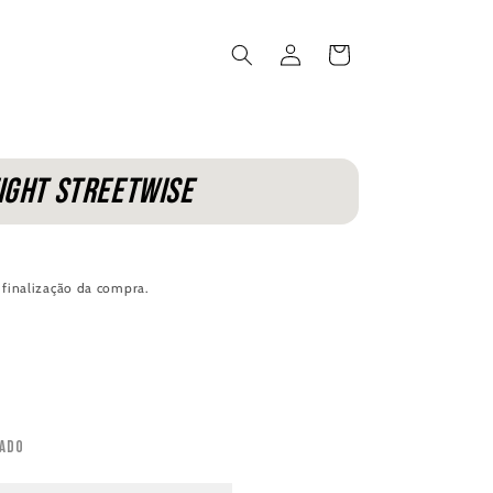
Iniciar
Carrinho
sessão
Fight Streetwise
 finalização da compra.
ado