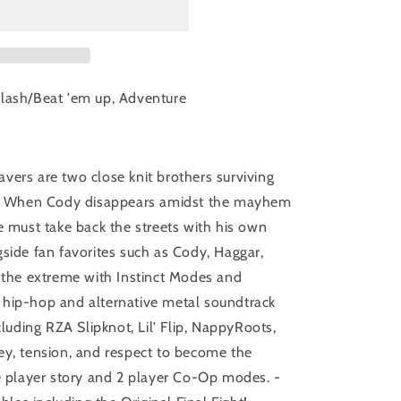
slash/Beat 'em up, Adventure
vers are two close knit brothers surviving
ty. When Cody disappears amidst the mayhem
e must take back the streets with his own
side fan favorites such as Cody, Haggar,
o the extreme with Instinct Modes and
 hip-hop and alternative metal soundtrack
cluding RZA Slipknot, Lil' Flip, NappyRoots,
ey, tension, and respect to become the
le player story and 2 player Co-Op modes. -