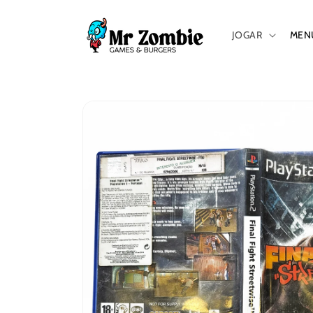
Saltar
para o
conteúdo
JOGAR
MEN
Saltar para
a
informação
do produto