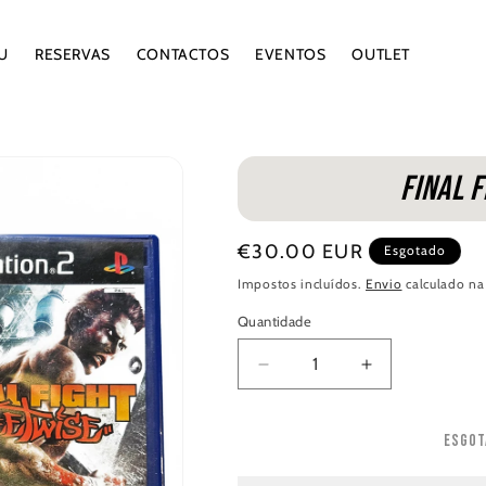
U
RESERVAS
CONTACTOS
EVENTOS
OUTLET
Final 
Preço
€30.00 EUR
Esgotado
normal
Impostos incluídos.
Envio
calculado na
Quantidade
Quantidade
Diminuir
Aumentar
a
a
quantidade
quantidade
Esgot
de
de
Final
Final