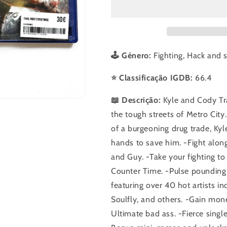
Fight
Fight
Streetwise
Streetwise
🕹️ Género:
Fighting, Hack and 
⭐ Classificação IGDB:
66.4
📖 Descrição:
Kyle and Cody Tra
the tough streets of Metro Ci
of a burgeoning drug trade, Kyl
hands to save him. -Fight along
and Guy. -Take your fighting t
Counter Time. -Pulse pounding
featuring over 40 hot artists in
Soulfly, and others. -Gain mon
Ultimate bad ass. -Fierce sing