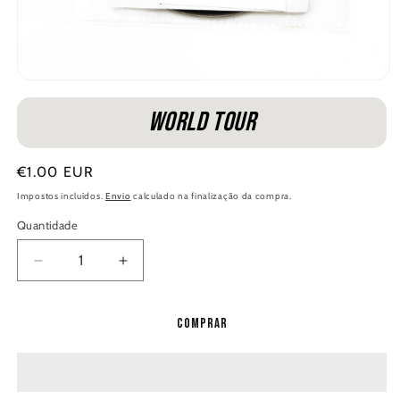
Abrir
conteúdo
multimédia
World Tour
1
em
modal
Preço
€1.00 EUR
normal
Impostos incluídos.
Envio
calculado na finalização da compra.
Quantidade
Quantidade
Diminuir
Aumentar
a
a
quantidade
quantidade
Comprar
de
de
World
World
Tour
Tour