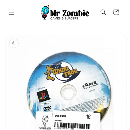
Saltar
para o
conteúdo
Carrinho
Saltar para
a
informação
do produto