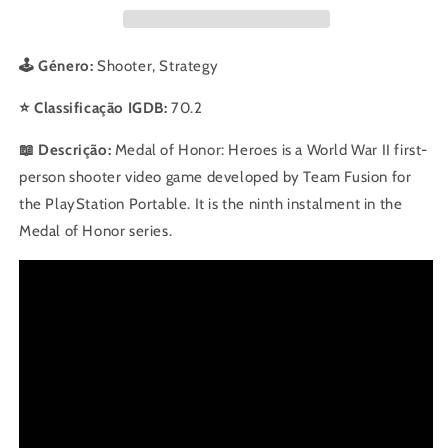
Heroes
Heroes
🕹️ Género:
Shooter, Strategy
⭐ Classificação IGDB:
70.2
📖 Descrição:
Medal of Honor: Heroes is a World War II first-
person shooter video game developed by Team Fusion for
the PlayStation Portable. It is the ninth instalment in the
Medal of Honor series.