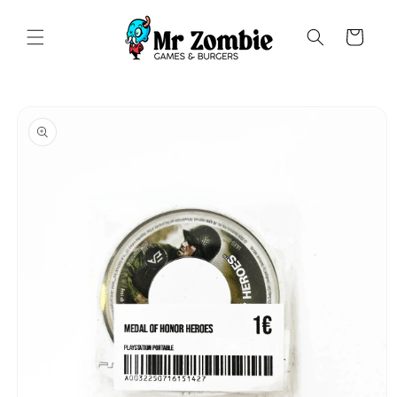
Saltar
para o
conteúdo
Carrinho
Saltar para
a
informação
do produto