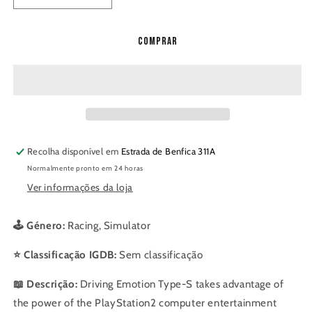
a
a
quantidade
quantidade
Comprar
de
de
Driving
Driving
Emotion
Emotion
Type
Type
S
S
Recolha disponível em
Estrada de Benfica 311A
Normalmente pronto em 24 horas
Ver informações da loja
🕹️ Género:
Racing, Simulator
⭐ Classificação IGDB:
Sem classificação
📖 Descrição:
Driving Emotion Type-S takes advantage of
the power of the PlayStation2 computer entertainment