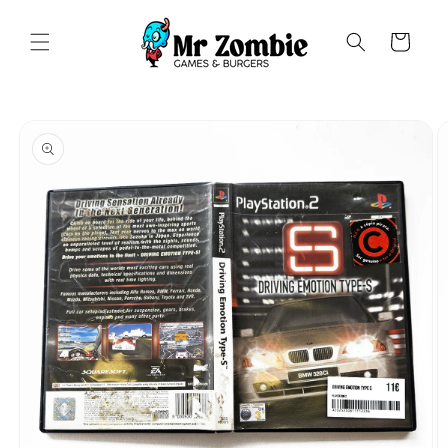
Saltar
para o
conteúdo
Carrinho
Saltar para
a
informação
do produto