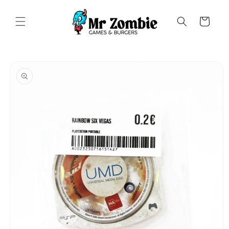
Saltar
para o
conteúdo
Carrinho
Saltar para
a
informação
do produto