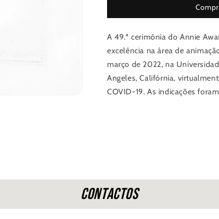
Crossing:
Crossing:
Compre
Etoile
Etoile
A 49.ª cerimônia do Annie Awar
excelência na área de animação
março de 2022, na Universidad
Angeles, Califórnia, virtualme
COVID-19. As indicações fora
Contactos