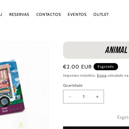
U
RESERVAS
CONTACTOS
EVENTOS
OUTLET
Animal 
Preço
€2.00 EUR
Esgotado
normal
Impostos incluídos.
Envio
calculado na
Quantidade
Quantidade
Diminuir
Aumentar
a
a
quantidade
quantidade
de
de
Esgot
Animal
Animal