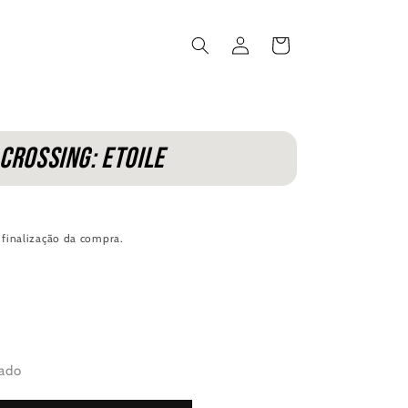
Iniciar
Carrinho
sessão
Crossing: Etoile
 finalização da compra.
ado