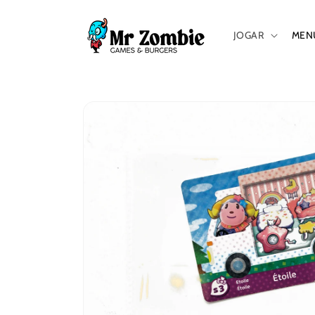
Saltar
para o
conteúdo
JOGAR
MEN
Saltar para
a
informação
do produto