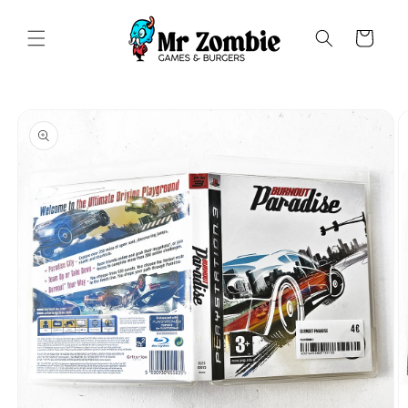
Saltar
para o
conteúdo
Carrinho
Saltar para
a
informação
do produto