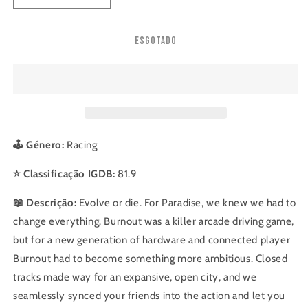
a
a
quantidade
quantidade
Esgotado
de
de
Burnout
Burnout
Paradise
Paradise
🕹️ Género:
Racing
⭐ Classificação IGDB:
81.9
📖 Descrição:
Evolve or die. For Paradise, we knew we had to
change everything. Burnout was a killer arcade driving game,
but for a new generation of hardware and connected player
Burnout had to become something more ambitious. Closed
tracks made way for an expansive, open city, and we
seamlessly synced your friends into the action and let you