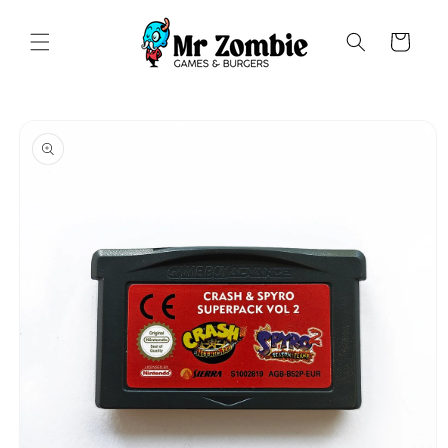
Saltar
para o
conteúdo
Carrinho
Saltar para
a
informação
do produto