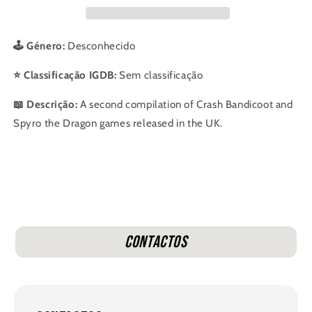
Super
Super
Pack
Pack
2
2
🕹️ Género:
Desconhecido
⭐ Classificação IGDB:
Sem classificação
📖 Descrição:
A second compilation of Crash Bandicoot and
Spyro the Dragon games released in the UK.
Contactos