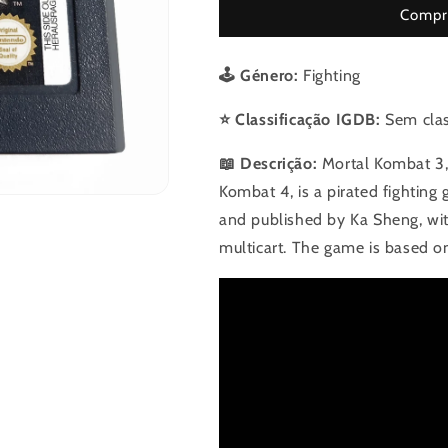
Kombat
Kombat
Compre
4
4
🕹️ Género:
Fighting
⭐ Classificação IGDB:
Sem clas
📖 Descrição:
Mortal Kombat 3,
Kombat 4, is a pirated fighti
and published by Ka Sheng, wi
multicart. The game is based o