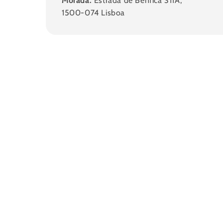
Morada:
Estrada de Benfica 311A,
1500-074 Lisboa