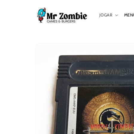
Saltar
para o
conteúdo
JOGAR
MEN
Saltar para
a
informação
do produto