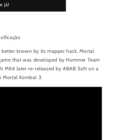
 já!
sificação
 better known by its mapper hack, Mortal
ng game that was developed by Hummer Team
th MK4 later re-released by ABAB Soft on a
n Mortal Kombat 3.