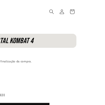
Iniciar
Carrinho
sessão
tal Kombat 4
 finalização da compra.
ado