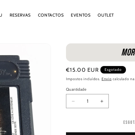
U
RESERVAS
CONTACTOS
EVENTOS
OUTLET
Mor
Preço
€15.00 EUR
Esgotado
normal
Impostos incluídos.
Envio
calculado na
Quantidade
Quantidade
Diminuir
Aumentar
a
a
quantidade
quantidade
Esgot
de
de
Mortal
Mortal