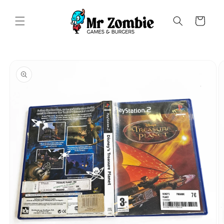
Saltar
para o
conteúdo
Carrinho
Saltar para
a
informação
do produto