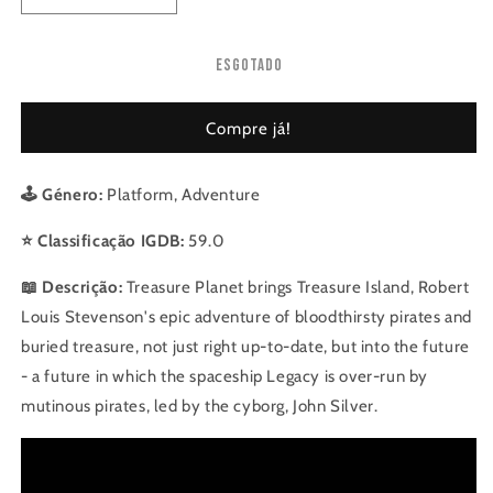
a
a
quantidade
quantidade
Esgotado
de
de
Disney&#39;s
Disney&#39;s
Treasure
Treasure
Compre já!
Planet
Planet
🕹️ Género:
Platform, Adventure
⭐ Classificação IGDB:
59.0
📖 Descrição:
Treasure Planet brings Treasure Island, Robert
Louis Stevenson's epic adventure of bloodthirsty pirates and
buried treasure, not just right up-to-date, but into the future
- a future in which the spaceship Legacy is over-run by
mutinous pirates, led by the cyborg, John Silver.