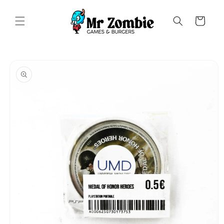
Saltar
para o
conteúdo
Carrinho
Saltar para
a
informação
do produto