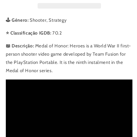
Heroes
Heroes
🕹️ Género:
Shooter, Strategy
⭐ Classificação IGDB:
70.2
📖 Descrição:
Medal of Honor: Heroes is a World War II first-
person shooter video game developed by Team Fusion for
the PlayStation Portable. It is the ninth instalment in the
Medal of Honor series.