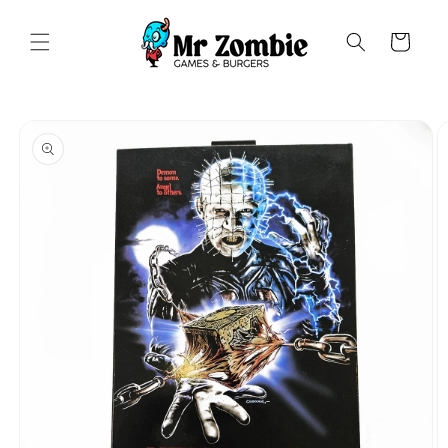
Saltar
para o
conteúdo
Carrinho
Saltar para
a
informação
do produto