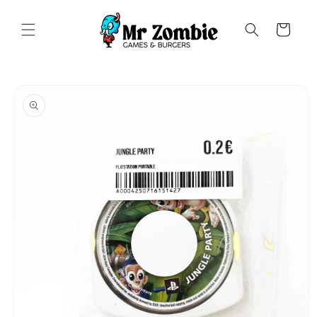
Saltar
para o
conteúdo
Carrinho
Saltar para
a
informação
do produto