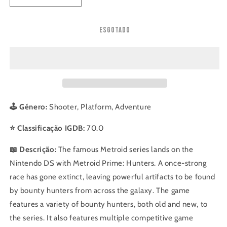
a
a
quantidade
quantidade
Esgotado
de
de
Metroid
Metroid
Prime
Prime
Hunters
Hunters
🕹️ Género:
Shooter, Platform, Adventure
⭐ Classificação IGDB:
70.0
📖 Descrição:
The famous Metroid series lands on the
Nintendo DS with Metroid Prime: Hunters. A once-strong
race has gone extinct, leaving powerful artifacts to be found
by bounty hunters from across the galaxy. The game
features a variety of bounty hunters, both old and new, to
the series. It also features multiple competitive game