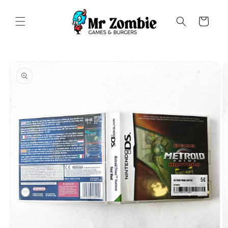
Saltar
para o
conteúdo
Carrinho
Saltar para
a
informação
do produto