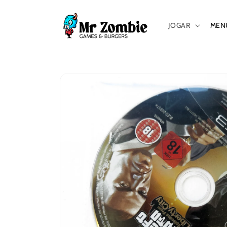
Saltar
para o
conteúdo
JOGAR
MEN
Saltar para
a
informação
do produto