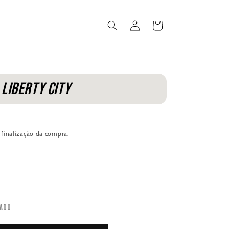
Iniciar
Carrinho
sessão
 Liberty City
 finalização da compra.
ado