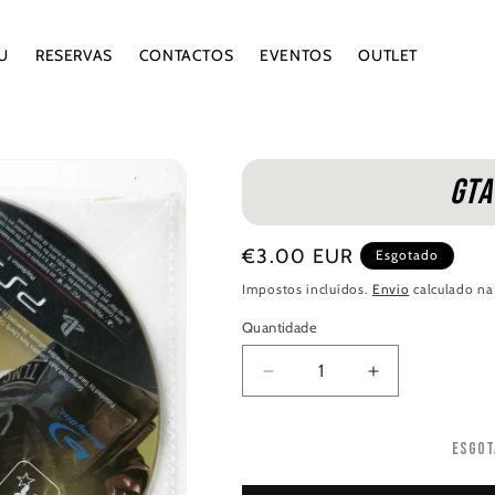
U
RESERVAS
CONTACTOS
EVENTOS
OUTLET
GTA
Preço
€3.00 EUR
Esgotado
normal
Impostos incluídos.
Envio
calculado na
Quantidade
Quantidade
Diminuir
Aumentar
a
a
quantidade
quantidade
Esgot
de
de
GTA
GTA