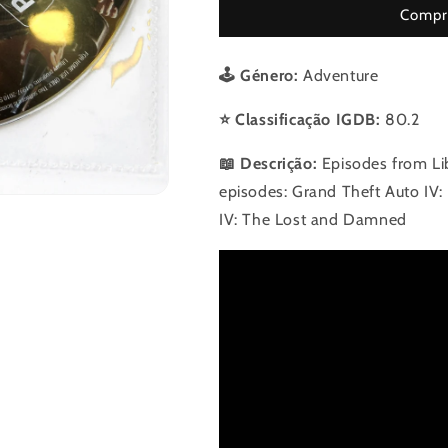
Liberty
Liberty
Compre
City
City
🕹️ Género:
Adventure
⭐ Classificação IGDB:
80.2
📖 Descrição:
Episodes from Lib
episodes: Grand Theft Auto IV:
IV: The Lost and Damned